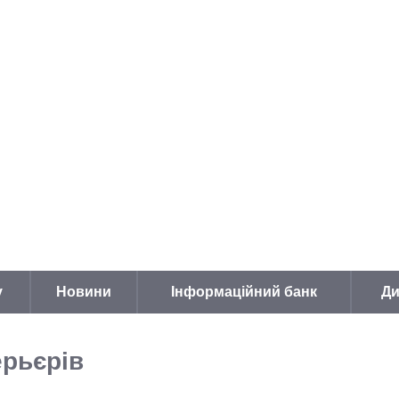
у
Новини
Інформаційний банк
Ди
ерьєрів