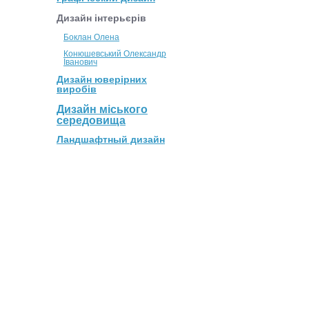
Дизайн інтерьєрів
Боклан Олена
Конюшевський Олександр
Іванович
Дизайн юверірних
виробів
Дизайн міського
середовища
Ландшафтный дизайн