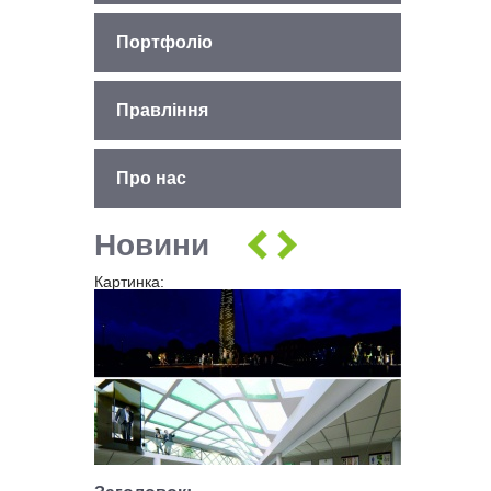
Портфоліо
Правлiння
Про нас
Новини
Картинка: