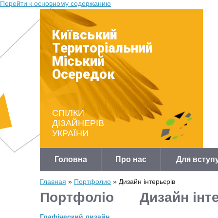
Перейти к основному содержанию
Київський
Територіальний
Міський
Осередок
СПІЛКИ
ДІЗАЙНЕРІВ
УКРАЇНИ
Головна
Про нас
Для вступ
Главная
»
Портфолио
» Дизайн інтерьєрів
Портфолiо
Дизайн інт
Графіческий дизайн