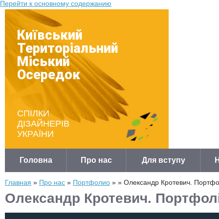
Перейти к основному содержанию
Київський
Територіальний
Міський
Осередок
СПІЛКИ
ДІЗАЙНЕРІВ
УКРАЇНИ
Головна
Про нас
Для вступу
Главная
»
Про нас
»
Портфолио
»
» Олександр Кротевич. Портфо
Олександр Кротевич. Портфол